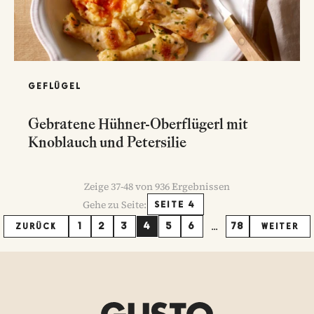
GEFLÜGEL
Gebratene Hühner-Oberflügerl mit
Knoblauch und Petersilie
Zeige
37
-
48
von
936
Ergebnissen
Gehe zu Seite:
SEITE 4
...
1
2
3
4
5
6
78
ZURÜCK
WEITER