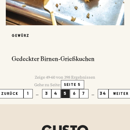
GEWÜRZ
Gedeckter Birnen-Grießkuchen
Zeige
49
-
60
von
398
Ergebnissen
Gehe zu Seite:
SEITE 5
...
...
1
3
4
5
6
7
34
ZURÜCK
WEITER