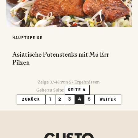
HAUPTSPEISE
Asiatische Putensteaks mit Mu Err
Pilzen
Zeige
37
-
48
von
57
Ergebnissen
Gehe zu Seite:
SEITE 4
1
2
3
4
5
ZURÜCK
WEITER