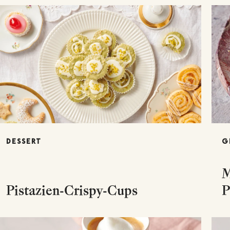
DESSERT
G
M
Pistazien-Crispy-Cups
P