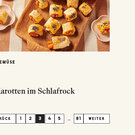
EMÜSE
arotten im Schlafrock
...
1
2
3
4
5
81
RÜCK
WEITER