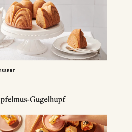
ESSERT
pfelmus-Gugelhupf