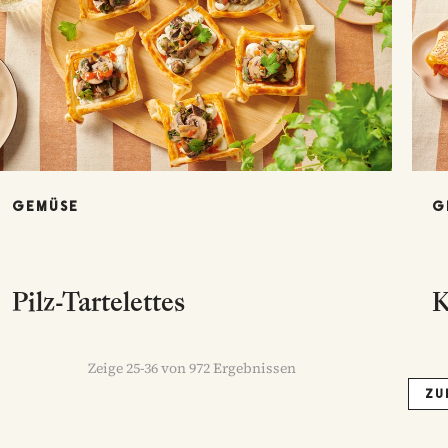
GEMÜSE
G
Pilz-Tartelettes
K
Zeige
25
-
36
von
972
Ergebnissen
ZU