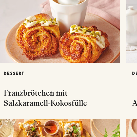
DESSERT
D
Franzbrötchen mit
Salzkaramell-Kokosfülle
A