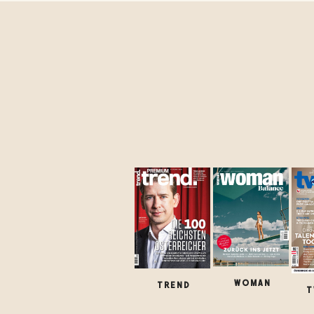
WOMAN
TREND
T