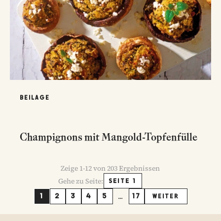
BEILAGE
Champignons mit Mangold-Topfenfülle
Zeige
1
-
12
von
203
Ergebnissen
Gehe zu Seite:
SEITE 1
...
1
2
3
4
5
17
WEITER