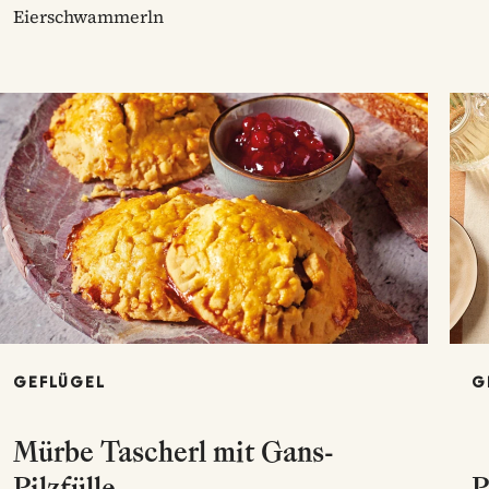
Eierschwammerln
GEFLÜGEL
G
Mürbe Tascherl mit Gans-
Pilzfülle
P