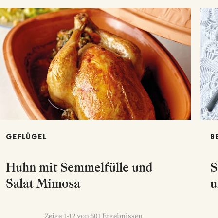
GEFLÜGEL
B
Huhn mit Semmelfülle und
S
Salat Mimosa
u
Zeige
1
-
12
von
501
Ergebnissen