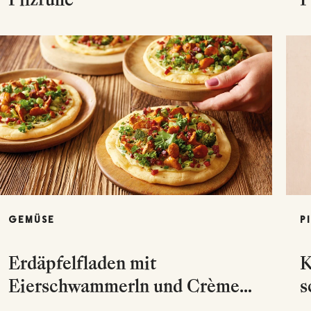
GEMÜSE
P
Erdäpfelfladen mit
K
Eierschwammerln und Crème
s
fraîche