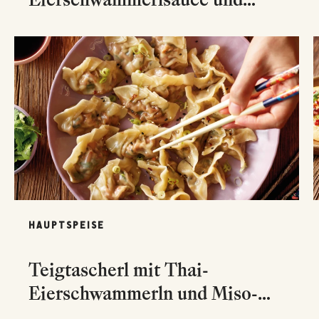
Kressenockerln
HAUPTSPEISE
Teigtascherl mit Thai-
Eierschwammerln und Miso-
Steinpilzen