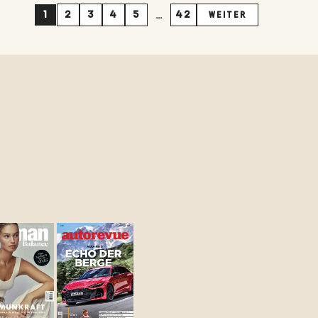
...
1
2
3
4
5
42
WEITER