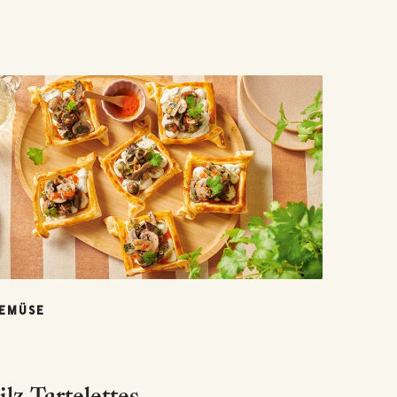
EMÜSE
ilz-Tartelettes