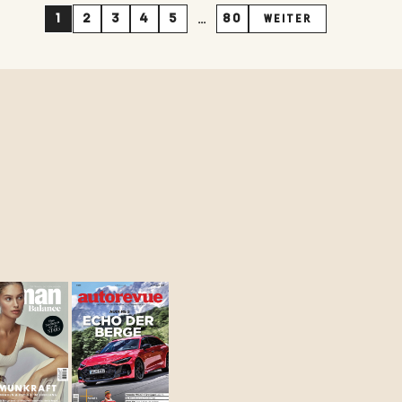
...
1
2
3
4
5
80
WEITER