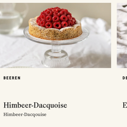
BEEREN
D
Himbeer-Dacquoise
E
Himbeer-Dacqouise