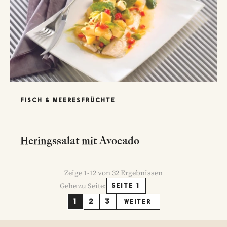
FISCH & MEERESFRÜCHTE
Heringssalat mit Avocado
Zeige
1
-
12
von
32
Ergebnissen
Gehe zu Seite:
SEITE 1
1
2
3
WEITER