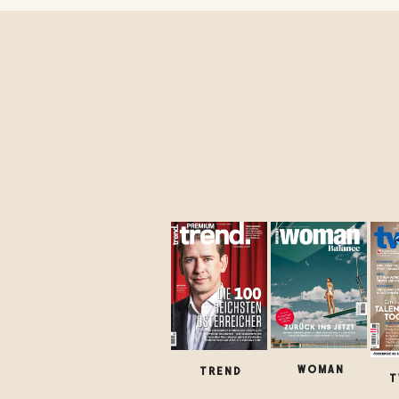
WOMAN
TREND
T