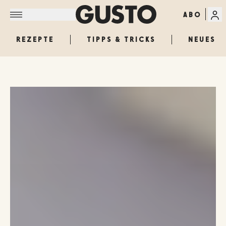
ABO
REZEPTE
TIPPS & TRICKS
NEUES
GUSTO: Österreichs größ