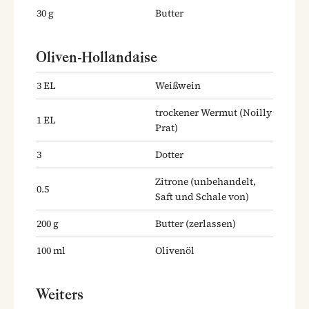
30
g
Butter
Oliven-Hollandaise
3
EL
Weißwein
trockener Wermut
(Noilly
1
EL
Prat)
3
Dotter
Zitrone
(unbehandelt,
0.5
Saft und Schale von)
200
g
Butter
(zerlassen)
100
ml
Olivenöl
Weiters