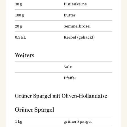
30
g
Pinienkerne
100
g
Butter
20
g
Semmelbrösel
0.5
EL
Kerbel
(gehackt)
Weiters
Salz
Pfeffer
Grüner Spargel mit Oliven-Hollandaise
Grüner Spargel
1
kg
grüner Spargel