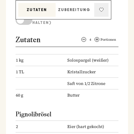
ZUTATEN
ZUBEREITUNG
KOCHMODUS (BILDSCHIRM AKTIV
HALTEN)
Zutaten
4
Portionen
1
kg
Solospargel
(weißer)
1
TL
Kristallzucker
Saft von 1/2 Zitrone
60
g
Butter
Pignolibrösel
2
Eier
(hart gekocht)