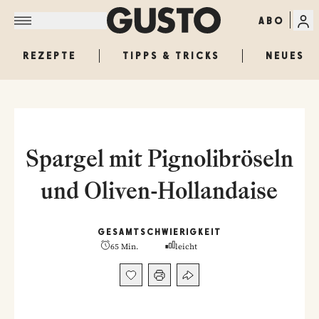
ABO
REZEPTE
TIPPS & TRICKS
NEUES
Spargel mit Pignolibröseln
und Oliven-Hollandaise
GESAMT
SCHWIERIGKEIT
65 Min.
leicht