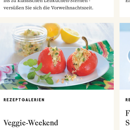
bis zu klassischen Lebkuchen-Sternen -
E
versüßen Sie sich die Vorweihnachtszeit.
REZEPTGALERIEN
R
F
Veggie-Weekend
S