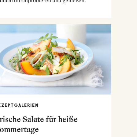
infach durchprobieren und genießen.
EZEPTGALERIEN
rische Salate für heiße
ommertage