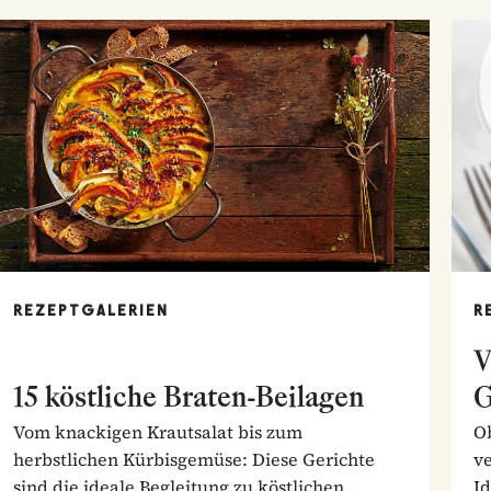
REZEPTGALERIEN
R
V
15 köstliche Braten-Beilagen
G
Vom knackigen Krautsalat bis zum
Ob
herbstlichen Kürbisgemüse: Diese Gerichte
ve
sind die ideale Begleitung zu köstlichen
I