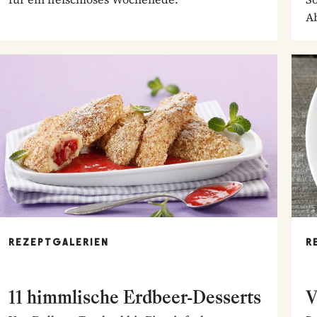
A
REZEPTGALERIEN
R
11 himmlische Erdbeer-Desserts
V