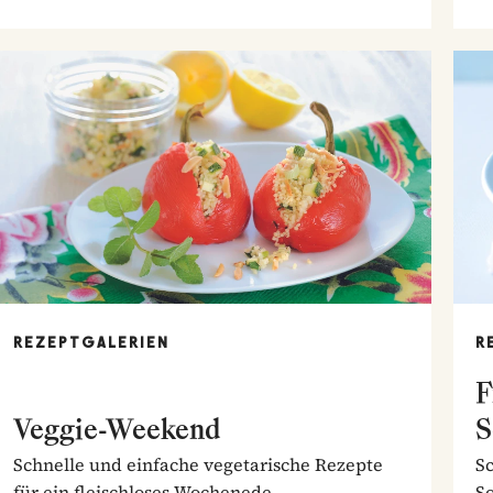
REZEPTGALERIEN
R
F
Veggie-Weekend
S
Schnelle und einfache vegetarische Rezepte
S
für ein fleischloses Wochenede.
So