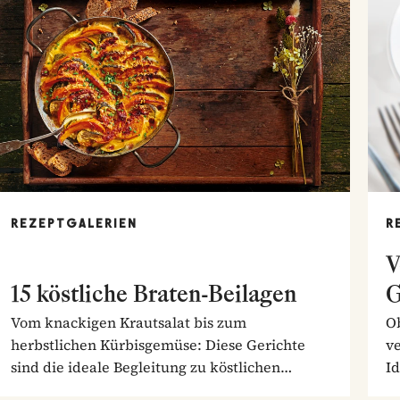
REZEPTGALERIEN
R
V
15 köstliche Braten-Beilagen
G
Vom knackigen Krautsalat bis zum
Ob
herbstlichen Kürbisgemüse: Diese Gerichte
ve
sind die ideale Begleitung zu köstlichen
I
Braten.
So