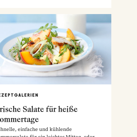
EZEPTGALERIEN
rische Salate für heiße
ommertage
chnelle, einfache und kühlende
mmersalate für ein leichtes Mittag- oder