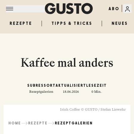
ABO
REZEPTE
TIPPS & TRICKS
NEUES
Kaffee mal anders
SUBRESSORT
AKTUALISIERT
LESEZEIT
Rezeptgalerien
18.06.2026
0 Min.
Irish Coffee
©
GUSTO / Stefan Liewehr
HOME
REZEPTE
REZEPTGALERIEN