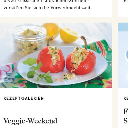
bis zu klassischen Lebkuchen-Sternen -
E
versüßen Sie sich die Vorweihnachtszeit.
REZEPTGALERIEN
R
F
Veggie-Weekend
S