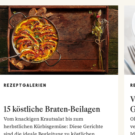
REZEPTGALERIEN
R
V
15 köstliche Braten-Beilagen
G
Vom knackigen Krautsalat bis zum
Ob
herbstlichen Kürbisgemüse: Diese Gerichte
ve
sind die ideale Begleitung zu köstlichen
I