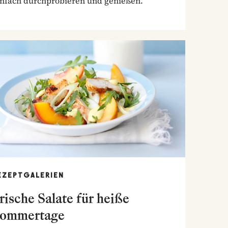
infach durchprobieren und genießen.
EZEPTGALERIEN
rische Salate für heiße
ommertage