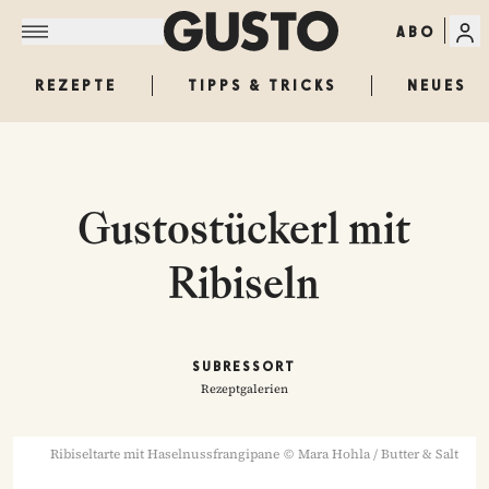
ABO
REZEPTE
TIPPS & TRICKS
NEUES
Gustostückerl mit
Ribiseln
SUBRESSORT
Rezeptgalerien
Ribiseltarte mit Haselnussfrangipane
©
Mara Hohla / Butter & Salt