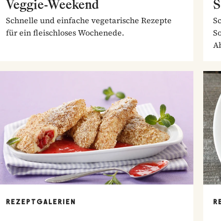
Veggie-Weekend
S
Schnelle und einfache vegetarische Rezepte
S
für ein fleischloses Wochenede.
So
A
REZEPTGALERIEN
R