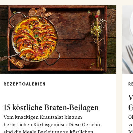
REZEPTGALERIEN
R
V
15 köstliche Braten-Beilagen
G
Vom knackigen Krautsalat bis zum
Ob
herbstlichen Kürbisgemüse: Diese Gerichte
ve
sind die ideale Begleitung zu köstlichen
I