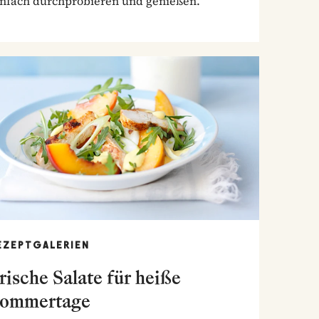
infach durchprobieren und genießen.
EZEPTGALERIEN
rische Salate für heiße
ommertage