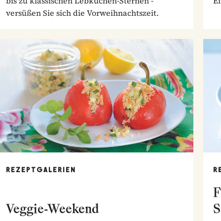
bis zu klassischen Lebkuchen-Sternen -
E
versüßen Sie sich die Vorweihnachtszeit.
REZEPTGALERIEN
R
F
Veggie-Weekend
S