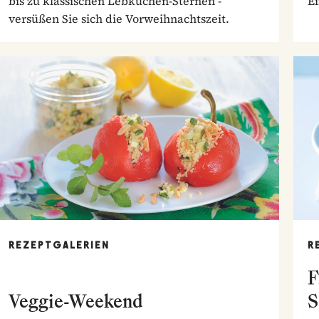
bis zu klassischen Lebkuchen-Sternen -
E
versüßen Sie sich die Vorweihnachtszeit.
REZEPTGALERIEN
R
F
Veggie-Weekend
S