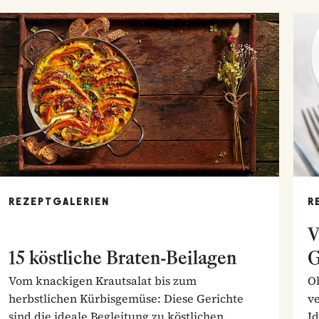
REZEPTGALERIEN
R
V
15 köstliche Braten-Beilagen
G
Vom knackigen Krautsalat bis zum
Ob
herbstlichen Kürbisgemüse: Diese Gerichte
ve
sind die ideale Begleitung zu köstlichen
I