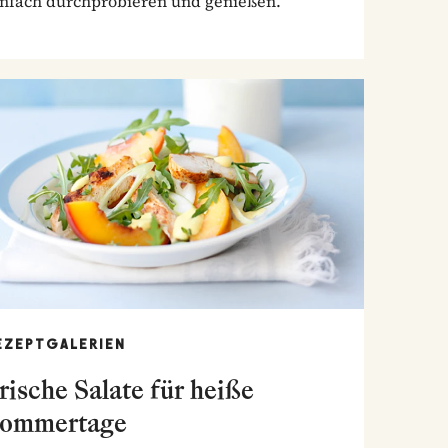
infach durchprobieren und genießen.
EZEPTGALERIEN
rische Salate für heiße
ommertage