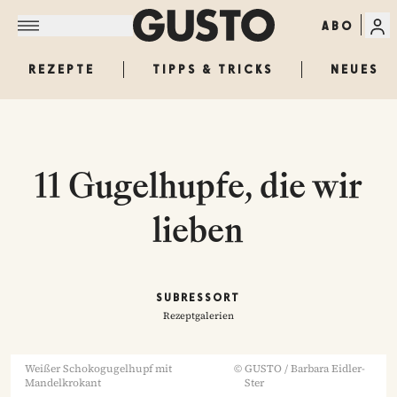
ABO
REZEPTE
TIPPS & TRICKS
NEUES
11 Gugelhupfe, die wir
lieben
SUBRESSORT
Rezeptgalerien
Weißer Schokogugelhupf mit
©
GUSTO / Barbara Eidler-
Mandelkrokant
Ster