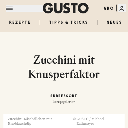
ABO
REZEPTE
TIPPS & TRICKS
NEUES
Zucchini mit
Knusperfaktor
SUBRESSORT
Rezeptgalerien
Zucchini-Käsebällchen mit
©
GUSTO / Michael
Knoblauchdip
Rathmayer