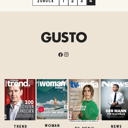
1
2
3
4
ZURÜCK
WOMAN
TREND
NEWS