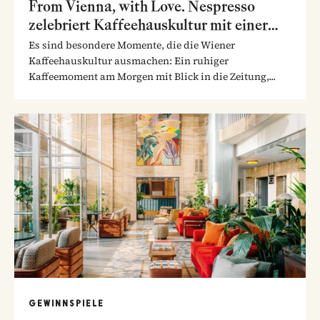
From Vienna, with Love. Nespresso
zelebriert Kaffeehauskultur mit einer
Tram am Ring
Es sind besondere Momente, die die Wiener
Kaffeehauskultur ausmachen: Ein ruhiger
Kaffeemoment am Morgen mit Blick in die Zeitung,...
GEWINNSPIELE