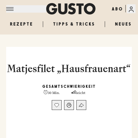
ABO
REZEPTE
TIPPS & TRICKS
NEUES
Matjesfilet „Hausfrauenart“
GESAMT
SCHWIERIGKEIT
30 Min.
leicht