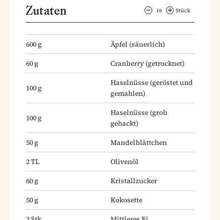
Zutaten
16
Stück
600
g
Äpfel
(säuerlich)
60
g
Cranberry
(getrocknet)
Haselnüsse
(geröstet und
100
g
gemahlen)
Haselnüsse
(grob
100
g
gehackt)
50
g
Mandelblättchen
2
TL
Olivenöl
60
g
Kristallzucker
50
g
Kokosette
3
Stk.
Mittleres Ei