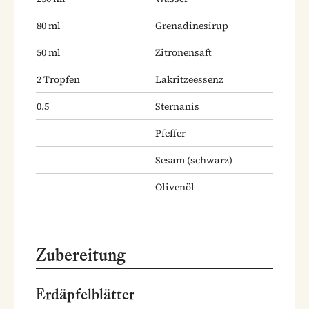
80
ml
Grenadinesirup
50
ml
Zitronensaft
2
Tropfen
Lakritzeessenz
0.5
Sternanis
Pfeffer
Sesam
(schwarz)
Olivenöl
Zubereitung
Erdäpfelblätter