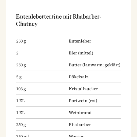
Entenleberterrine mit Rhabarber-
Chutney
250
g
Entenleber
2
Eier
(mittel)
250
g
Butter
(lauwarm; geklärt)
5
g
Pökelsalz
103
g
Kristallzucker
1
EL
Portwein
(rot)
1
EL
Weinbrand
250
g
Rhabarber
250
ml
Wasser