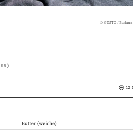
©
GUSTO / Barbara 
TEN)
12
Butter
(weiche)