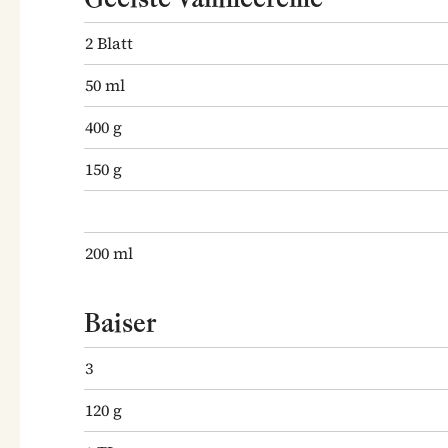
2
Blatt
50
ml
400
g
150
g
200
ml
Baiser
3
120
g