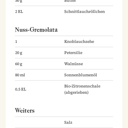
50
g
Butter
2
EL
Schnittlauchröllchen
Nuss-Gremolata
1
Knoblauchzehe
20
g
Petersilie
60
g
Walnüsse
80
ml
Sonnenblumenöl
Bio-Zitronenschale
0.5
EL
(abgerieben)
Weiters
Salz