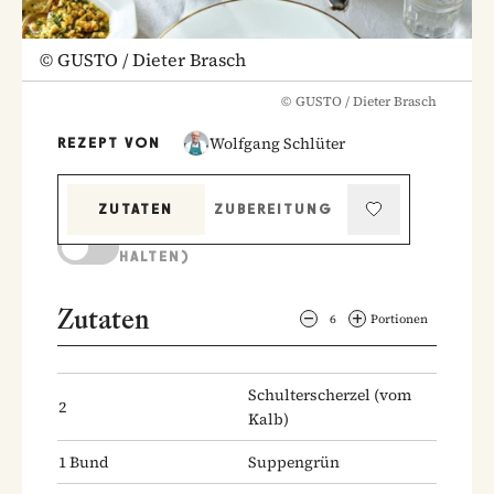
©
GUSTO / Dieter Brasch
©
GUSTO / Dieter Brasch
Wolfgang Schlüter
REZEPT VON
ZUTATEN
ZUBEREITUNG
KOCHMODUS (BILDSCHIRM AKTIV
HALTEN)
Zutaten
6
Portionen
Schulterscherzel
(vom
2
Kalb)
1
Bund
Suppengrün