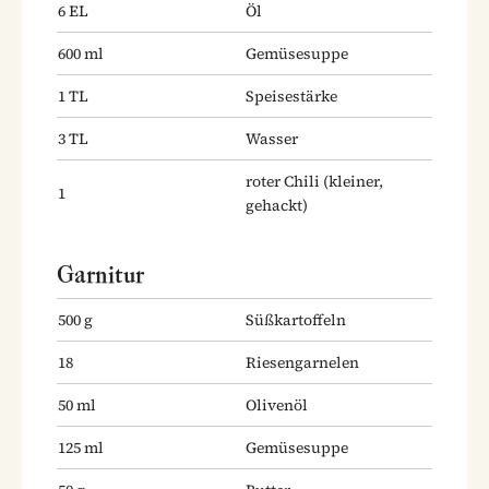
6
EL
Öl
600
ml
Gemüsesuppe
1
TL
Speisestärke
3
TL
Wasser
roter Chili
(kleiner,
1
gehackt)
Garnitur
500
g
Süßkartoffeln
18
Riesengarnelen
50
ml
Olivenöl
125
ml
Gemüsesuppe