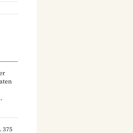
er
raten
.
. 375