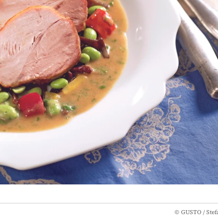
©
GUSTO / Stef