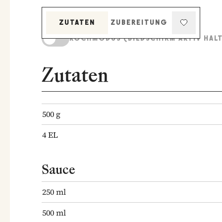
ZUTATEN
ZUBEREITUNG
KOCHMODUS (BILDSCHIRM AKTIV HAL
Zutaten
500
g
4
EL
Sauce
250
ml
500
ml