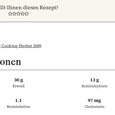
llt Ihnen dieses Rezept?
Cooking Herbst 2009
ionen
30 g
13 g
Eiweiß
Kohlenhydrate
1.1
97 mg
Broteinheiten
Cholesterin