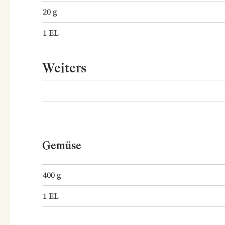
20
g
1
EL
Weiters
Gemüse
400
g
1
EL