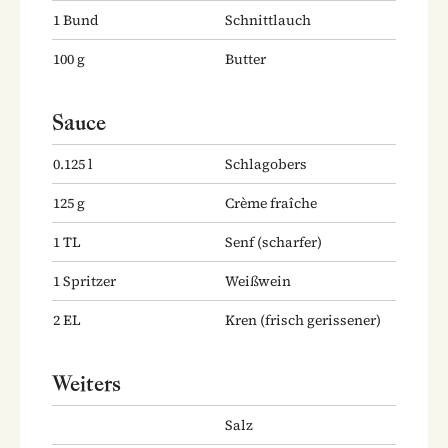
1
Bund
Schnittlauch
100
g
Butter
Sauce
0.125
l
Schlagobers
125
g
Crème fraîche
1
TL
Senf
(scharfer)
1
Spritzer
Weißwein
2
EL
Kren
(frisch gerissener)
Weiters
Salz