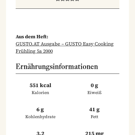
Aus dem Heft:
GUSTO.AT Ausgabe – GUSTO Easy Cooking
Frühling 5a 2000
Ernährungsinformationen
551 kcal
0 g
Kalorien
Eiweiß
6 g
41 g
Kohlenhydrate
Fett
3.2
215 mg