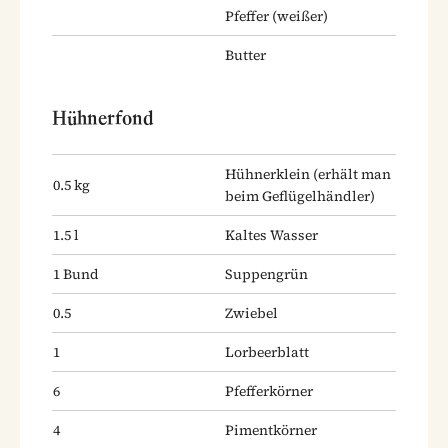
Pfeffer
(weißer)
Butter
Hühnerfond
Hühnerklein
(erhält man
0.5
kg
beim Geflügelhändler)
1.5
l
Kaltes Wasser
1
Bund
Suppengrün
0.5
Zwiebel
1
Lorbeerblatt
6
Pfefferkörner
4
Pimentkörner