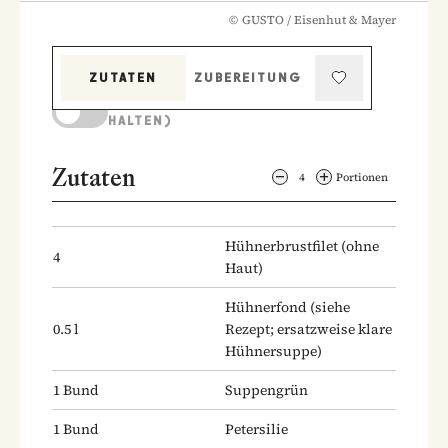
©
GUSTO / Eisenhut & Mayer
ZUTATEN
ZUBEREITUNG
KOCHMODUS (BILDSCHIRM AKTIV
HALTEN)
Zutaten
4
Portionen
Hühnerbrustfilet
(ohne
4
Haut)
Hühnerfond
(siehe
0.5
l
Rezept; ersatzweise klare
Hühnersuppe)
1
Bund
Suppengrün
1
Bund
Petersilie