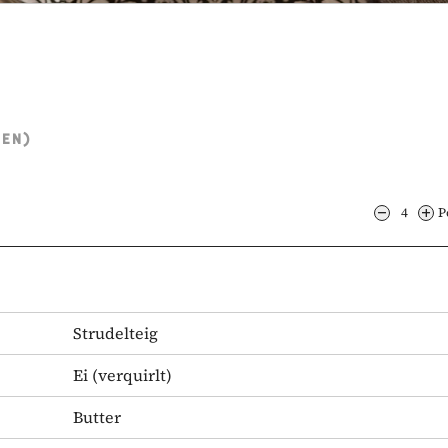
TEN)
4
P
Strudelteig
Ei
(verquirlt)
Butter