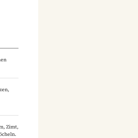
hen
zen,
m, Zimt,
öcheln.