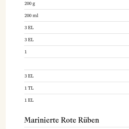
200
g
200
ml
3
EL
3
EL
1
3
EL
1
TL
1
EL
Marinierte Rote Rüben