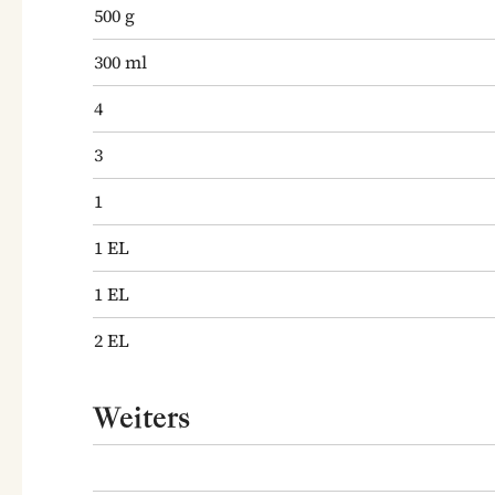
500
g
300
ml
4
3
1
1
EL
1
EL
2
EL
Weiters