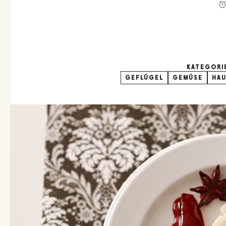
KATEGORI
GEFLÜGEL
GEMÜSE
HAU