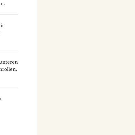
en.
it
t
 unteren
nrollen.
n