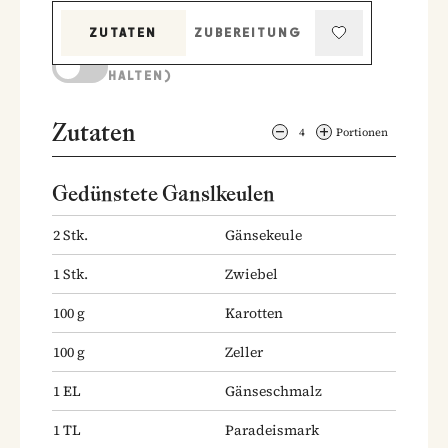
ZUTATEN
ZUBEREITUNG
KOCHMODUS (BILDSCHIRM AKTIV
HALTEN)
Zutaten
4
Portionen
Gedünstete Ganslkeulen
2
Stk.
Gänsekeule
1
Stk.
Zwiebel
100
g
Karotten
100
g
Zeller
1
EL
Gänseschmalz
1
TL
Paradeismark