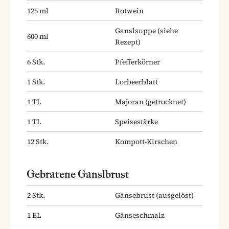
125
ml
Rotwein
Ganslsuppe
(siehe
600
ml
Rezept)
6
Stk.
Pfefferkörner
1
Stk.
Lorbeerblatt
1
TL
Majoran
(getrocknet)
1
TL
Speisestärke
12
Stk.
Kompott-Kirschen
Gebratene Ganslbrust
2
Stk.
Gänsebrust
(ausgelöst)
1
EL
Gänseschmalz