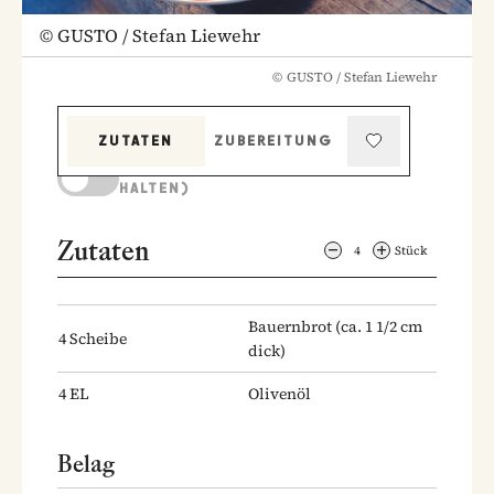
©
GUSTO / Stefan Liewehr
©
GUSTO / Stefan Liewehr
ZUTATEN
ZUBEREITUNG
KOCHMODUS (BILDSCHIRM AKTIV
HALTEN)
Zutaten
4
Stück
Bauernbrot
(ca. 1 1/2 cm
4
Scheibe
dick)
4
EL
Olivenöl
Belag