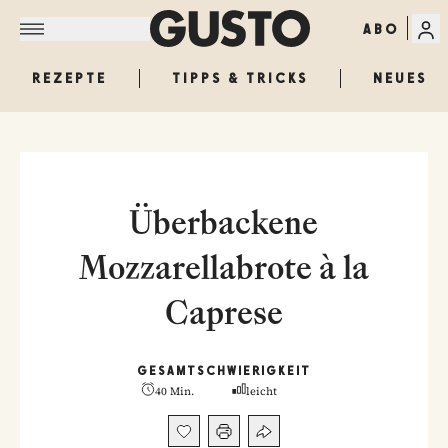
ABO
REZEPTE
TIPPS & TRICKS
NEUES
Überbackene
Mozzarellabrote à la
Caprese
GESAMT
SCHWIERIGKEIT
40 Min.
leicht