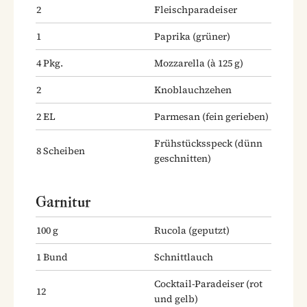
2
Fleischparadeiser
1
Paprika
(grüner)
4
Pkg.
Mozzarella
(à 125 g)
2
Knoblauchzehen
2
EL
Parmesan
(fein gerieben)
Frühstücksspeck
(dünn
8
Scheiben
geschnitten)
Garnitur
100
g
Rucola
(geputzt)
1
Bund
Schnittlauch
Cocktail-Paradeiser
(rot
12
und gelb)