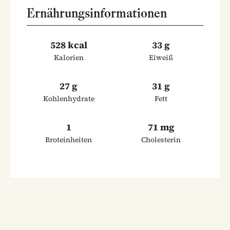
Ernährungsinformationen
528 kcal
33 g
Kalorien
Eiweiß
27 g
31 g
Kohlenhydrate
Fett
1
71 mg
Broteinheiten
Cholesterin