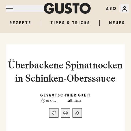
ABO
REZEPTE
TIPPS & TRICKS
NEUES
Überbackene Spinatnocken
in Schinken-Oberssauce
GESAMT
SCHWIERIGKEIT
50 Min.
mittel