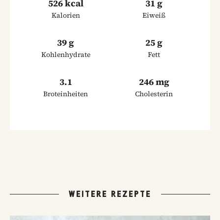
526 kcal
31 g
Kalorien
Eiweiß
39 g
25 g
Kohlenhydrate
Fett
3.1
246 mg
Broteinheiten
Cholesterin
WEITERE REZEPTE