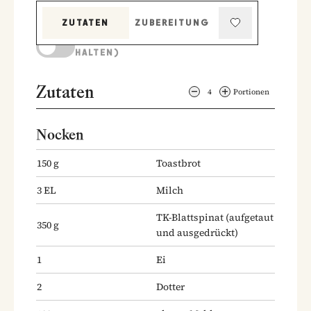
ZUTATEN
ZUBEREITUNG
KOCHMODUS (BILDSCHIRM AKTIV
HALTEN)
Zutaten
4
Portionen
Nocken
150
g
Toastbrot
3
EL
Milch
TK-Blattspinat
(aufgetaut
350
g
und ausgedrückt)
1
Ei
2
Dotter