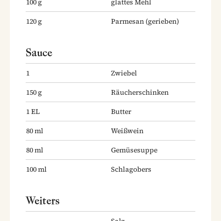
100
g
glattes Mehl
120
g
Parmesan
(gerieben)
Sauce
1
Zwiebel
150
g
Räucherschinken
1
EL
Butter
80
ml
Weißwein
80
ml
Gemüsesuppe
100
ml
Schlagobers
Weiters
Salz