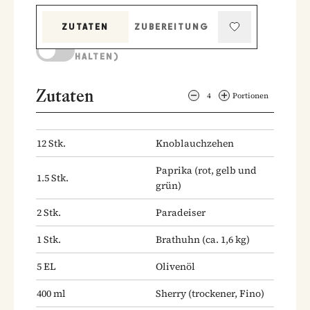
ZUTATEN
ZUBEREITUNG
KOCHMODUS (BILDSCHIRM AKTIV
HALTEN)
Zutaten
4
Portionen
12
Stk.
Knoblauchzehen
Paprika
(rot, gelb und
1.5
Stk.
grün)
2
Stk.
Paradeiser
1
Stk.
Brathuhn
(ca. 1,6 kg)
5
EL
Olivenöl
400
ml
Sherry
(trockener, Fino)