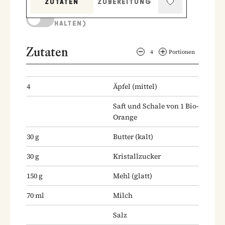
ZUTATEN
ZUBEREITUNG
KOCHMODUS (BILDSCHIRM AKTIV
HALTEN)
Zutaten
4
Portionen
4
Äpfel
(mittel)
Saft und Schale von 1 Bio-
Orange
30
g
Butter
(kalt)
30
g
Kristallzucker
150
g
Mehl
(glatt)
70
ml
Milch
Salz