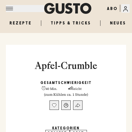
ABO
REZEPTE
TIPPS & TRICKS
NEUES
Apfel-Crumble
GESAMT
SCHWIERIGKEIT
40 Min.
leicht
(
zum Kühlen ca. 1 Stunde
)
KATEGORIEN