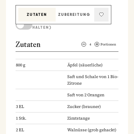
ZUTATEN
ZUBEREITUNG
KOCHMODUS (BILDSCHIRM AKTIV
HALTEN)
Zutaten
4
Portionen
800
g
Äpfel
(säuerliche)
Saft und Schale von 1 Bio-
Zitrone
Saft von 2 Orangen
3
EL
Zucker
(brauner)
1
Stk.
Zimtstange
2
EL
Walnüsse
(grob gehackt)