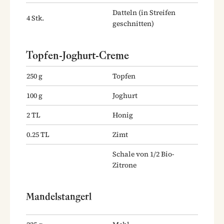
Datteln
(in Streifen
4
Stk.
geschnitten)
Topfen-Joghurt-Creme
250
g
Topfen
100
g
Joghurt
2
TL
Honig
0.25
TL
Zimt
Schale von 1/2 Bio-
Zitrone
Mandelstangerl