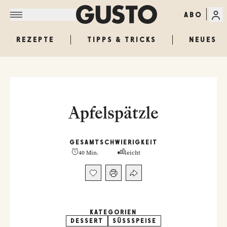
ABO
REZEPTE
TIPPS & TRICKS
NEUES
Apfelspätzle
GESAMT
SCHWIERIGKEIT
40 Min.
leicht
KATEGORIEN
DESSERT
SÜSSSPEISE