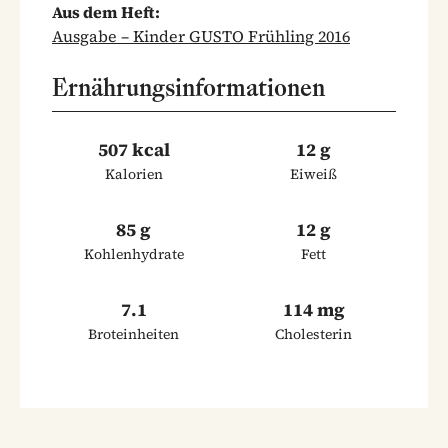
Aus dem Heft:
Ausgabe – Kinder GUSTO Frühling 2016
Ernährungsinformationen
507 kcal
12 g
Kalorien
Eiweiß
85 g
12 g
Kohlenhydrate
Fett
7.1
114 mg
Broteinheiten
Cholesterin