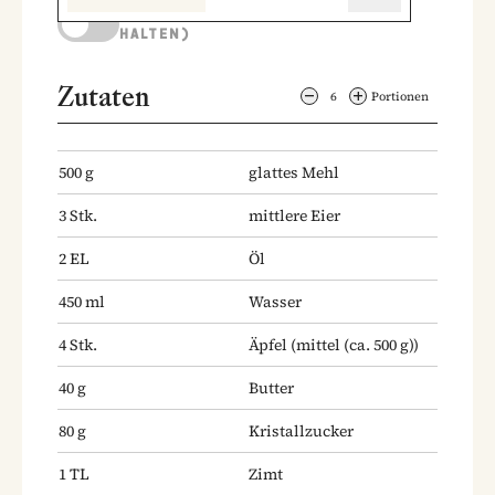
KOCHMODUS (BILDSCHIRM AKTIV
HALTEN)
Zutaten
6
Portionen
500
g
glattes Mehl
3
Stk.
mittlere Eier
2
EL
Öl
450
ml
Wasser
4
Stk.
Äpfel
(mittel (ca. 500 g))
40
g
Butter
80
g
Kristallzucker
1
TL
Zimt