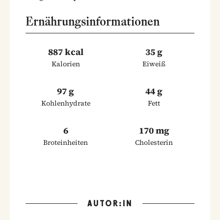
Ernährungsinformationen
887 kcal
35 g
Kalorien
Eiweiß
97 g
44 g
Kohlenhydrate
Fett
6
170 mg
Broteinheiten
Cholesterin
AUTOR:IN