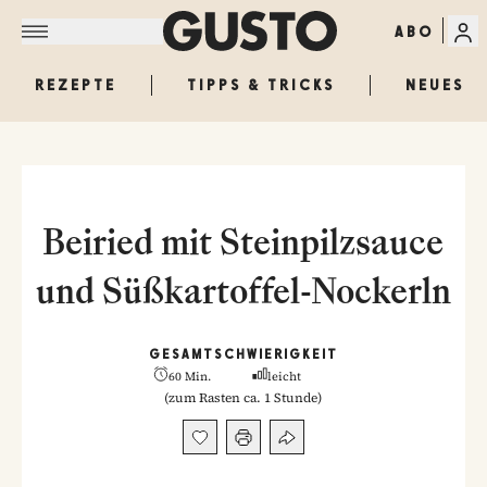
ABO
REZEPTE
TIPPS & TRICKS
NEUES
Beiried mit Steinpilzsauce
und Süßkartoffel-Nockerln
GESAMT
SCHWIERIGKEIT
60 Min.
leicht
(
zum Rasten ca. 1 Stunde
)