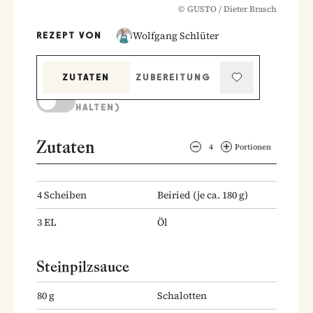
©
GUSTO / Dieter Brasch
Wolfgang Schlüter
REZEPT VON
ZUTATEN
ZUBEREITUNG
KOCHMODUS (BILDSCHIRM AKTIV
HALTEN)
Zutaten
4
Portionen
4
Scheiben
Beiried
(je ca. 180 g)
3
EL
Öl
Steinpilzsauce
80
g
Schalotten