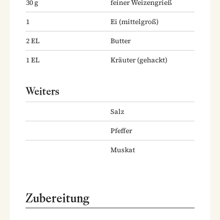
30
g
feiner Weizengrieß
1
Ei
(mittelgroß)
2
EL
Butter
1
EL
Kräuter
(gehackt)
Weiters
Salz
Pfeffer
Muskat
Zubereitung