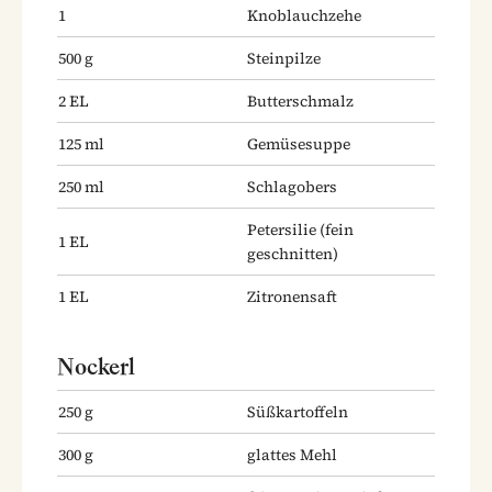
1
Knoblauchzehe
500
g
Steinpilze
2
EL
Butterschmalz
125
ml
Gemüsesuppe
250
ml
Schlagobers
Petersilie
(fein
1
EL
geschnitten)
1
EL
Zitronensaft
Nockerl
250
g
Süßkartoffeln
300
g
glattes Mehl