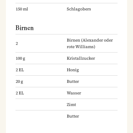
150
ml
Schlagobers
Birnen
Birnen
(Alexander oder
2
rote Williams)
100
g
Kristallzucker
2
EL
Honig
20
g
Butter
2
EL
Wasser
Zimt
Butter