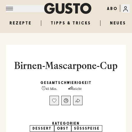
ABO
REZEPTE
TIPPS & TRICKS
NEUES
Birnen-Mascarpone-Cup
GESAMT
SCHWIERIGKEIT
45 Min.
leicht
KATEGORIEN
DESSERT
OBST
SÜSSSPEISE