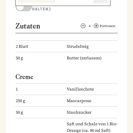
KOCHMODUS (BILDSCHIRM AKTIV
HALTEN)
Zutaten
4
Portionen
2
Blatt
Strudelteig
50
g
Butter
(zerlassen)
Creme
1
Vanilleschote
250
g
Mascarpone
50
g
Staubzucker
Saft und Schale von 1 Bio-
Orange
(ca. 80 ml Saft)