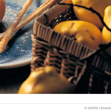
©
GUSTO / Eisenh