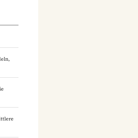
eln,
ie
ttlere