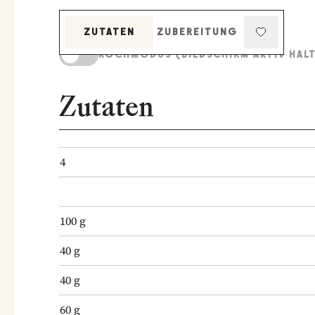
ZUTATEN
ZUBEREITUNG
KOCHMODUS (BILDSCHIRM AKTIV HAL
Zutaten
4
100
g
40
g
40
g
60
g