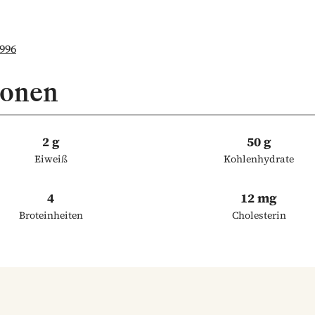
996
ionen
2 g
50 g
Eiweiß
Kohlenhydrate
4
12 mg
Broteinheiten
Cholesterin