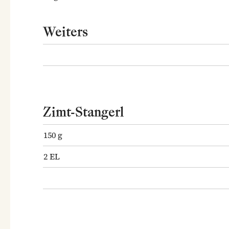
Weiters
Zimt-Stangerl
150
g
2
EL