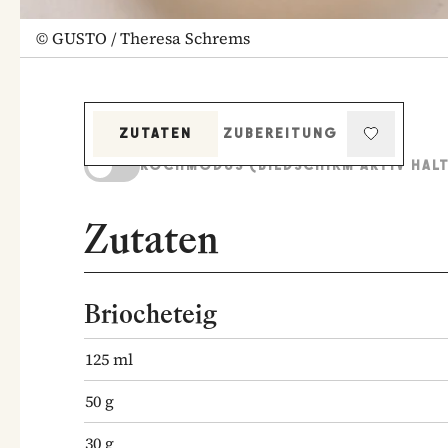
©
GUSTO / Theresa Schrems
ZUTATEN
ZUBEREITUNG
KOCHMODUS (BILDSCHIRM AKTIV HAL
Zutaten
Briocheteig
125
ml
50
g
30
g