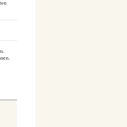
ten
n.
ssen.