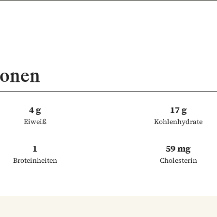
ionen
4 g
17 g
Eiweiß
Kohlenhydrate
1
59 mg
Broteinheiten
Cholesterin