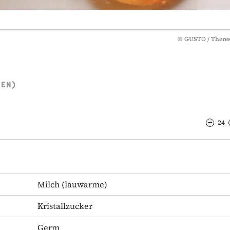
©
GUSTO / There
TEN)
24
Milch
(lauwarme)
Kristallzucker
Germ