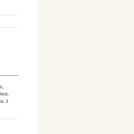
r,
ten.
a. 1