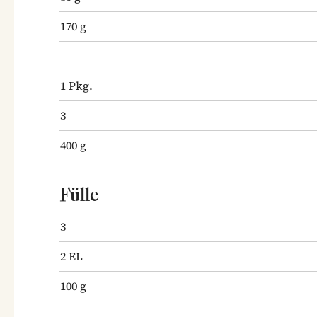
170
g
1
Pkg.
3
400
g
Fülle
3
2
EL
100
g