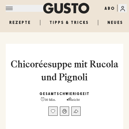
ABO
REZEPTE
TIPPS & TRICKS
NEUES
Chicoréesuppe mit Rucola
und Pignoli
GESAMT
SCHWIERIGKEIT
30 Min.
leicht