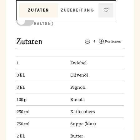
ZUTATEN
ZUBEREITUNG
KOCHMODUS (BILDSCHIRM AKTIV
HALTEN)
Zutaten
4
Portionen
1
Zwiebel
3
EL
Olivenöl
3
EL
Pignoli
100
g
Rucola
250
ml
Kaffeeobers
750
ml
Suppe
(klar)
2
EL
Butter