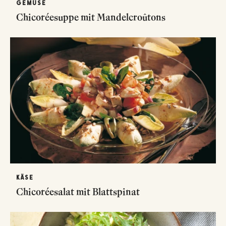
GEMÜSE
Chicoréesuppe mit Mandelcroûtons
KÄSE
Chicoréesalat mit Blattspinat