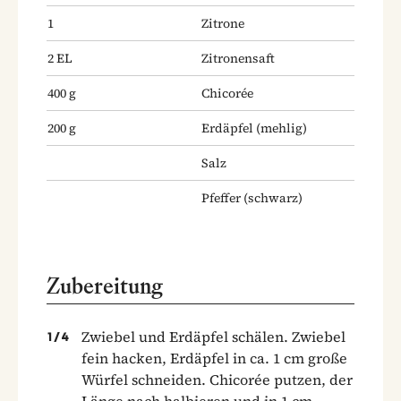
1
Zitrone
2
EL
Zitronensaft
400
g
Chicorée
200
g
Erdäpfel
(mehlig)
Salz
Pfeffer
(schwarz)
Zubereitung
Zwiebel und Erdäpfel schälen. Zwiebel
1
/
4
fein hacken, Erdäpfel in ca. 1 cm große
Würfel schneiden. Chicorée putzen, der
Länge nach halbieren und in 1 cm