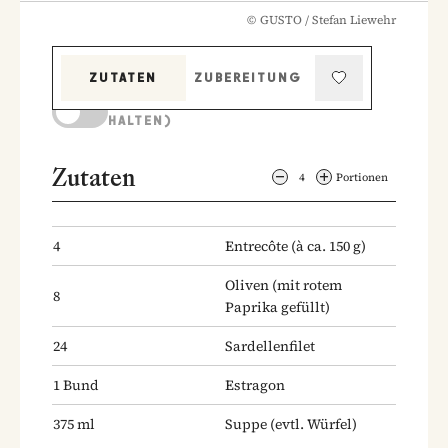
©
GUSTO / Stefan Liewehr
ZUTATEN
ZUBEREITUNG
KOCHMODUS (BILDSCHIRM AKTIV
HALTEN)
Zutaten
4
Portionen
4
Entrecôte
(à ca. 150 g)
Oliven
(mit rotem
8
Paprika gefüllt)
24
Sardellenfilet
1
Bund
Estragon
375
ml
Suppe
(evtl. Würfel)