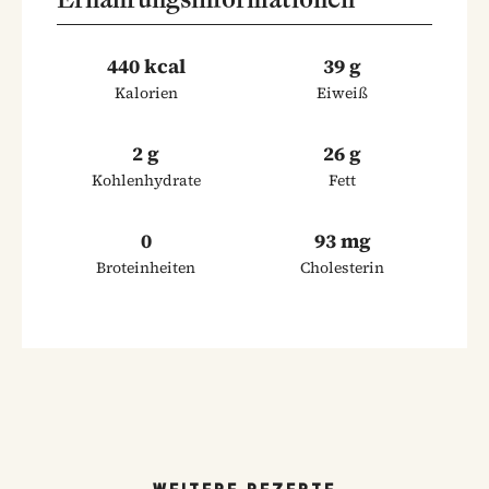
440 kcal
39 g
Kalorien
Eiweiß
2 g
26 g
Kohlenhydrate
Fett
0
93 mg
Broteinheiten
Cholesterin