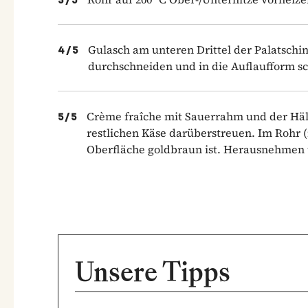
3
/
5
Gulasch am unteren Drittel der Palatschink
4
/
5
durchschneiden und in die Auflaufform sc
Crème fraîche mit Sauerrahm und der Hälf
5
/
5
restlichen Käse darüberstreuen. Im Rohr (
Oberfläche goldbraun ist. Herausnehmen un
Unsere Tipps