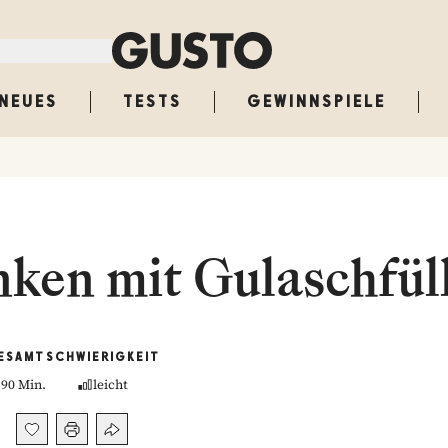
NEUES
TESTS
GEWINNSPIELE
ken mit Gulaschfül
ESAMT
SCHWIERIGKEIT
90 Min.
leicht