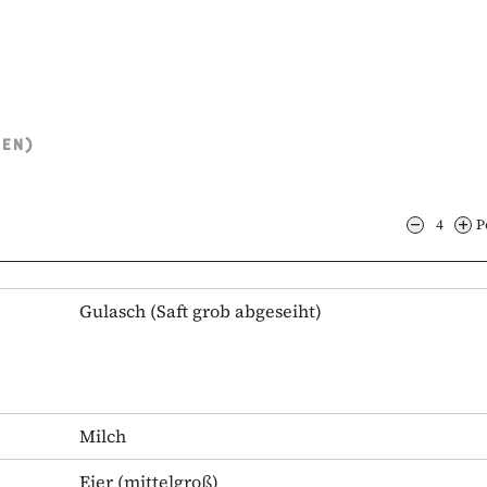
TEN)
4
P
Gulasch
(Saft grob abgeseiht)
Milch
Eier
(mittelgroß)