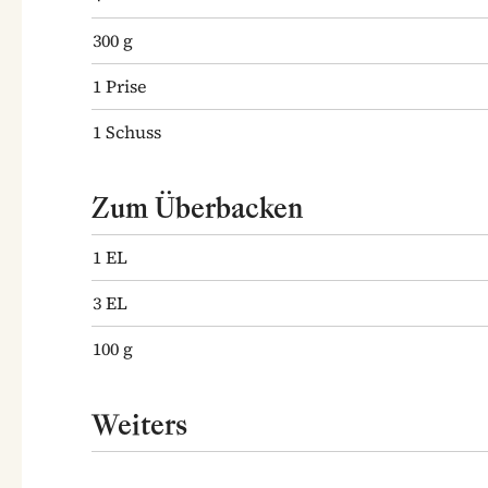
300
g
1
Prise
1
Schuss
Zum Überbacken
1
EL
3
EL
100
g
Weiters