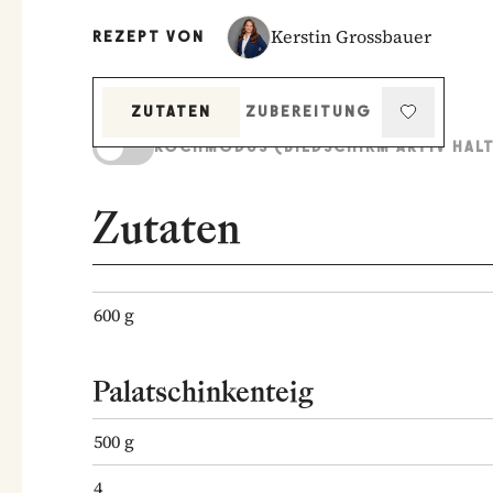
Kerstin Grossbauer
REZEPT VON
ZUTATEN
ZUBEREITUNG
KOCHMODUS (BILDSCHIRM AKTIV HAL
Zutaten
600
g
Palatschinkenteig
500
g
4