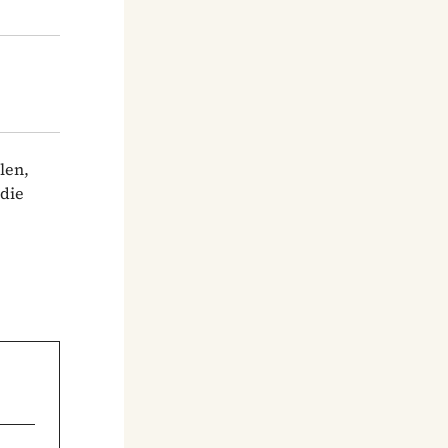
len,
 die