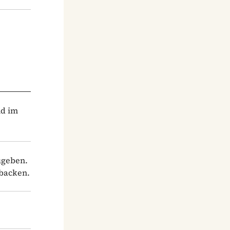
nd im
ugeben.
 backen.