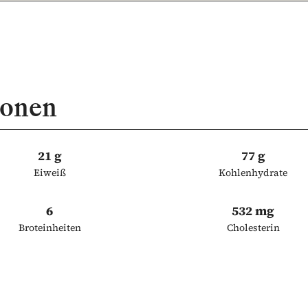
ionen
21 g
77 g
Eiweiß
Kohlenhydrate
6
532 mg
Broteinheiten
Cholesterin