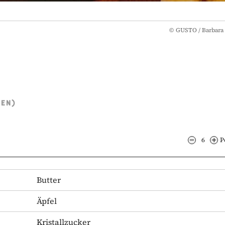
©
GUSTO / Barbara 
TEN)
6
P
Butter
Äpfel
Kristallzucker