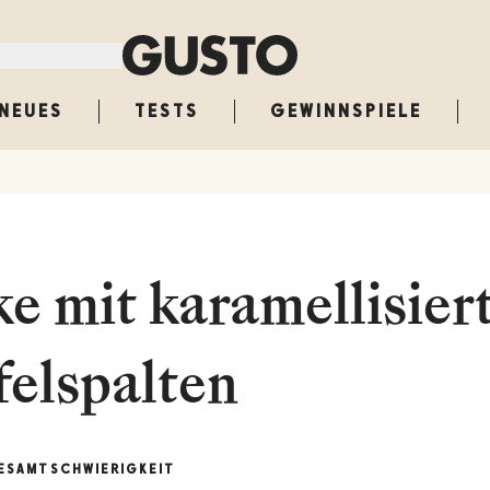
NEUES
TESTS
GEWINNSPIELE
e mit karamellisier
elspalten
ESAMT
SCHWIERIGKEIT