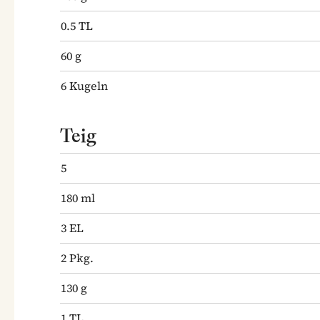
0.5
TL
60
g
6
Kugeln
Teig
5
180
ml
3
EL
2
Pkg.
130
g
1
TL