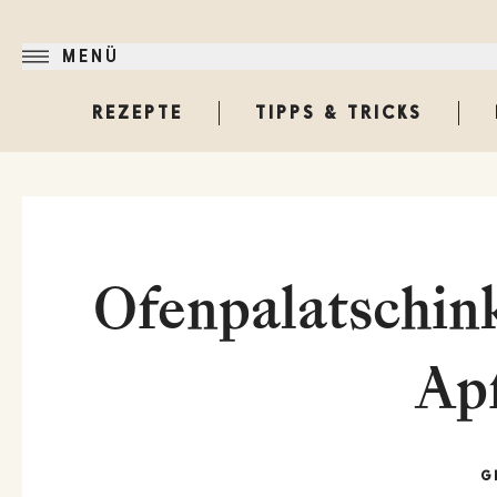
MENÜ
REZEPTE
TIPPS & TRICKS
Ofenpalatschink
Apf
G