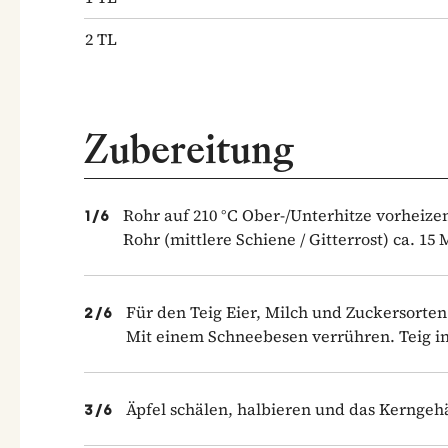
2
TL
Zubereitung
Rohr auf 210 °C Ober-/Unterhitze vorheizen
1
/
6
Rohr (mittlere Schiene / Gitterrost) ca. 15
Für den Teig Eier, Milch und Zuckersorte
2
/
6
Mit einem Schneebesen verrühren. Teig in
Äpfel schälen, halbieren und das Kerngehä
3
/
6