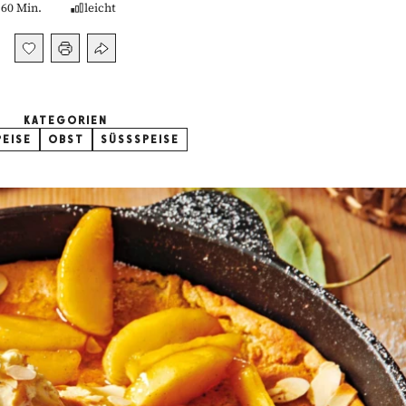
60 Min.
leicht
KATEGORIEN
EISE
OBST
SÜSSSPEISE