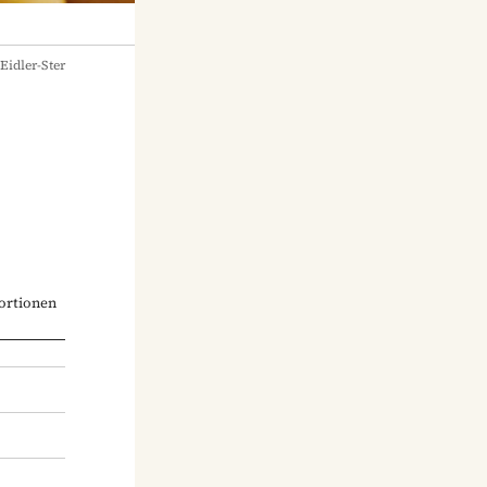
Eidler-Ster
ortionen