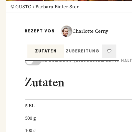
©
GUSTO / Barbara Eidler-Ster
Charlotte Cerny
REZEPT VON
ZUTATEN
ZUBEREITUNG
KOCHMODUS (BILDSCHIRM AKTIV HAL
Zutaten
5
EL
500
g
100
g