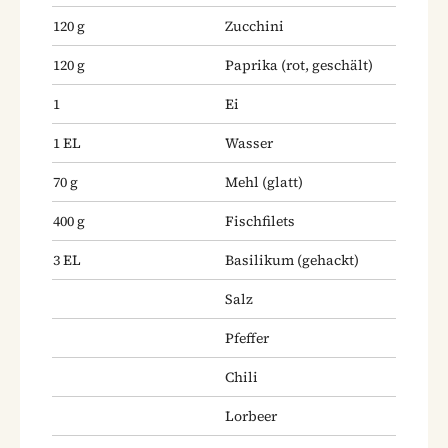
120
g
Zucchini
120
g
Paprika
(rot, geschält)
1
Ei
1
EL
Wasser
70
g
Mehl
(glatt)
400
g
Fischfilets
3
EL
Basilikum
(gehackt)
Salz
Pfeffer
Chili
Lorbeer