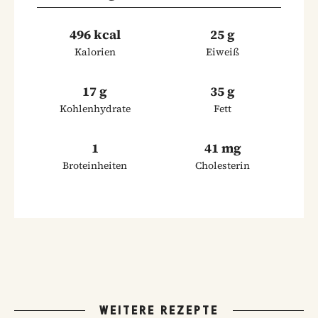
496 kcal
25 g
Kalorien
Eiweiß
17 g
35 g
Kohlenhydrate
Fett
1
41 mg
Broteinheiten
Cholesterin
WEITERE REZEPTE