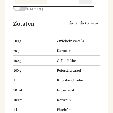
KOCHMODUS (BILDSCHIRM AKTIV
HALTEN)
Zutaten
4
Portionen
300
g
Zwiebeln
(weiß)
60
g
Karotten
100
g
Gelbe Rübe
100
g
Petersilwurzel
1
Knoblauchzehe
90
ml
Erdnussöl
100
ml
Rotwein
2
l
Fischfond