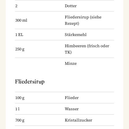
2
Dotter
Fliedersirup
(siehe
300
ml
Rezept)
1
EL
Stärkemehl
Himbeeren
(frisch oder
250
g
TK)
Minze
Fliedersirup
100
g
Flieder
1
l
Wasser
700
g
Kristallzucker