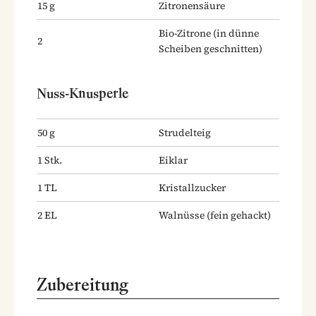
15
g
Zitronensäure
Bio-Zitrone
(in dünne
2
Scheiben geschnitten)
Nuss-Knusperle
50
g
Strudelteig
1
Stk.
Eiklar
1
TL
Kristallzucker
2
EL
Walnüsse
(fein gehackt)
Zubereitung