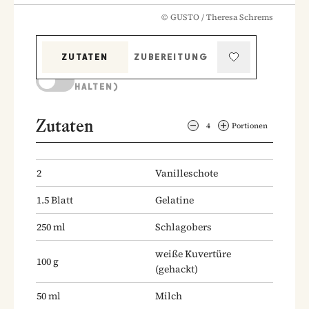
©
GUSTO / Theresa Schrems
ZUTATEN
ZUBEREITUNG
KOCHMODUS (BILDSCHIRM AKTIV
HALTEN)
Zutaten
4
Portionen
2
Vanilleschote
1.5
Blatt
Gelatine
250
ml
Schlagobers
weiße Kuvertüre
100
g
(gehackt)
50
ml
Milch