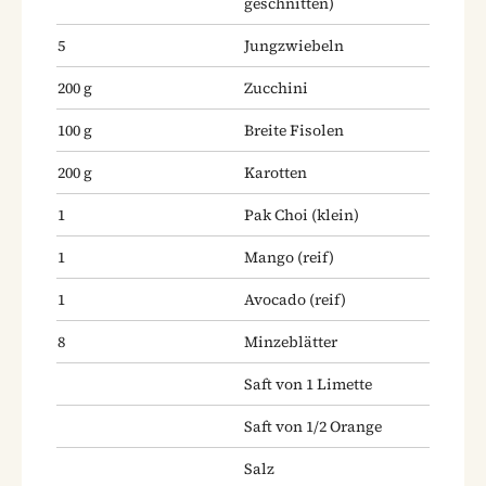
geschnitten)
5
Jungzwiebeln
200
g
Zucchini
100
g
Breite Fisolen
200
g
Karotten
1
Pak Choi
(klein)
1
Mango
(reif)
1
Avocado
(reif)
8
Minzeblätter
Saft von 1 Limette
Saft von 1/2 Orange
Salz