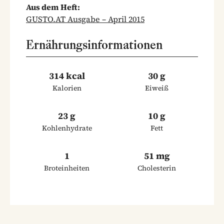
Aus dem Heft:
GUSTO.AT Ausgabe – April 2015
Ernährungsinformationen
314 kcal
30 g
Kalorien
Eiweiß
23 g
10 g
Kohlenhydrate
Fett
1
51 mg
Broteinheiten
Cholesterin