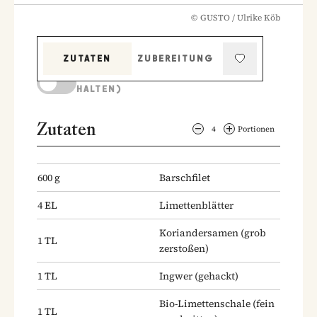
©
GUSTO / Ulrike Köb
ZUTATEN
ZUBEREITUNG
KOCHMODUS (BILDSCHIRM AKTIV
HALTEN)
Zutaten
4
Portionen
600
g
Barschfilet
4
EL
Limettenblätter
Koriandersamen
(grob
1
TL
zerstoßen)
1
TL
Ingwer
(gehackt)
Bio-Limettenschale
(fein
1
TL