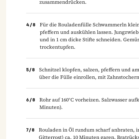
zusammendrücken.
Für die Rouladenfülle Schwammerln klein
4
/
8
pfeffern und auskühlen lassen. Jungzwiebe
und in 1 cm dicke Stifte schneiden. Gemü
trockentupfen.
Schnitzel klopfen, salzen, pfeffern und
5
/
8
über die Fülle einrollen, mit Zahnstochern
Rohr auf 160°C vorheizen. Salzwasser aufk
6
/
8
Minuten).
Rouladen in Öl rundum scharf anbraten, in
7
/
8
Gitterrost) ca. 10 Minuten garen. Bratrüc