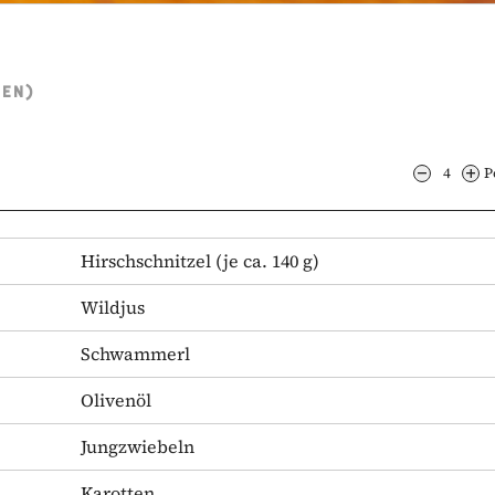
TEN)
4
P
Hirschschnitzel
(je ca. 140 g)
Wildjus
Schwammerl
Olivenöl
Jungzwiebeln
Karotten