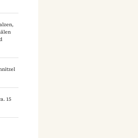
alzen,
hälen
nd
hnitzel
a. 15