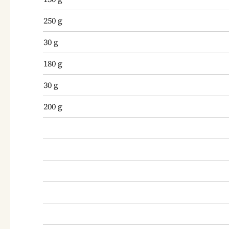
250
g
30
g
180
g
30
g
200
g