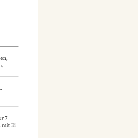
hen,
n.
.
er 7
 mit Ei