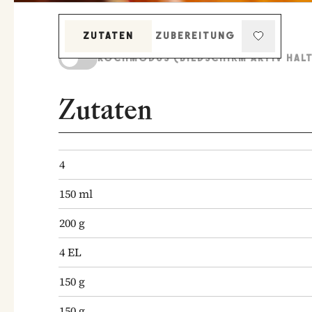
ZUTATEN
ZUBEREITUNG
KOCHMODUS (BILDSCHIRM AKTIV HAL
Zutaten
4
150
ml
200
g
4
EL
150
g
150
g